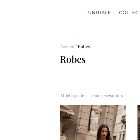
LUNITIALE
COLLEC
Accueil
/ Robes
Robes
Trié
Affichage de 1–12 sur 72 résultats
par
populari