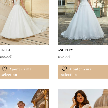
STELLA
ASHELEY
200,00
€
1150,00
€
Ajouter à ma
Ajouter à ma
sélection
sélection