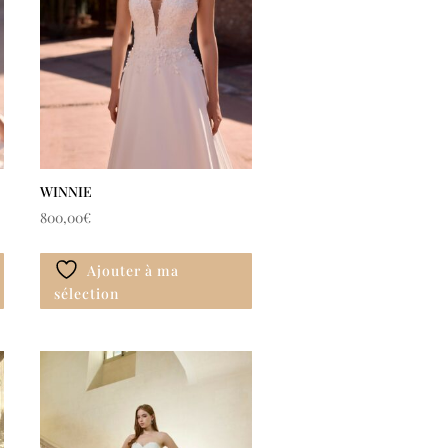
WINNIE
800,00
€
Ajouter à ma
sélection