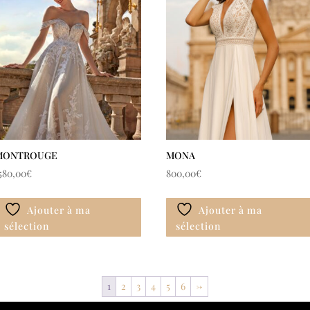
MONTROUGE
MONA
580,00
€
800,00
€
Ajouter à ma
Ajouter à ma
sélection
sélection
1
2
3
4
5
6
→