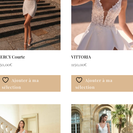
ERCY Courte
VITTORIA
50,00
€
1150,00
€
Ajouter à ma
Ajouter à ma
sélection
sélection