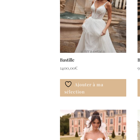
Bastille
B
1400,00
€
9
Ajouter à ma
sélection