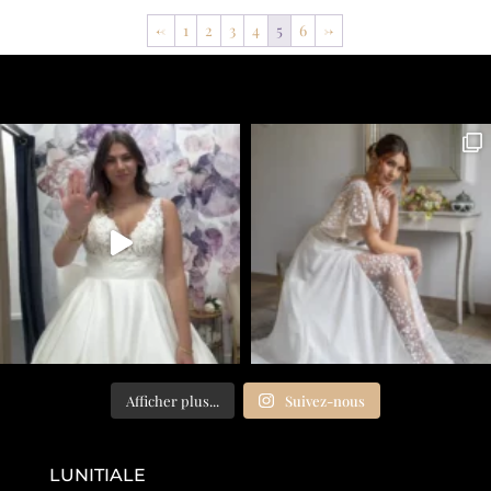
←
1
2
3
4
5
6
→
Afficher plus...
Suivez-nous
LUNITIALE