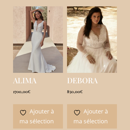
ALIMA
DEBORA
1700,00
€
850,00
€
Ajouter à
Ajouter à
ma sélection
ma sélection